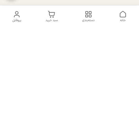
خانه
دسته‌بندی
سبد خرید
پروفایل
دسترسی سریع
تماس با ما
سیاست حریم خصوصی
درباره ما
شکایات
راهنمای سایزبندی بالا تنه و
قوانین و مقررات
پایین تنه
شماره تماس
02191092816 - 09385016160