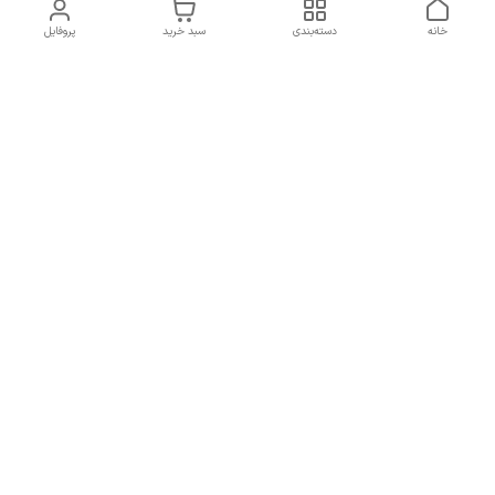
خانه
دسته‌بندی
سبد خرید
پروفایل
دسترسی سریع
تماس با ما
سیاست حریم خصوصی
درباره ما
شکایات
راهنمای سایزبندی بالا تنه و
قوانین و مقررات
پایین تنه
شماره تماس
02191092816 - 09385016160
آدرس ایمیل
ayja675@gmail.com