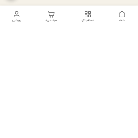
خانه
دسته‌بندی
سبد خرید
پروفایل
دسترسی سریع
تماس با ما
سیاست حریم خصوصی
درباره ما
شکایات
راهنمای سایزبندی بالا تنه و
قوانین و مقررات
پایین تنه
شماره تماس
02191092816 - 09385016160