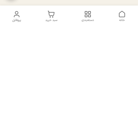
خانه
دسته‌بندی
سبد خرید
پروفایل
دسترسی سریع
تماس با ما
سیاست حریم خصوصی
درباره ما
شکایات
راهنمای سایزبندی بالا تنه و
قوانین و مقررات
پایین تنه
شماره تماس
02191092816 - 09385016160