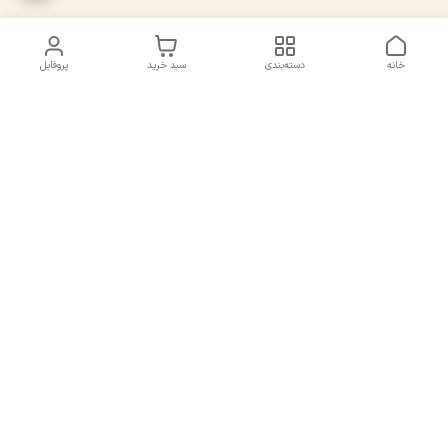
خانه
دسته‌بندی
سبد خرید
پروفایل
دسترسی سریع
تماس با ما
سیاست حریم خصوصی
درباره ما
شکایات
راهنمای سایزبندی بالا تنه و
قوانین و مقررات
پایین تنه
شماره تماس
02191092816 - 09385016160