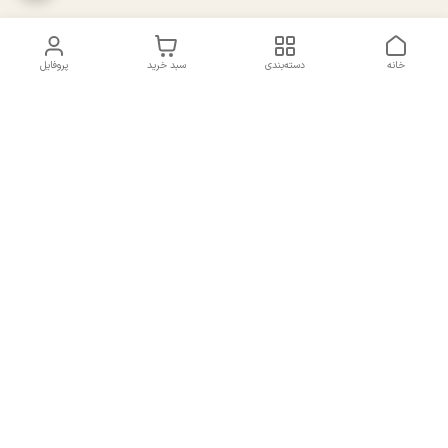
خانه
دسته‌بندی
سبد خرید
پروفایل
دسترسی سریع
تماس با ما
سیاست حریم خصوصی
درباره ما
شکایات
راهنمای سایزبندی بالا تنه و
قوانین و مقررات
پایین تنه
شماره تماس
02191092816 - 09385016160