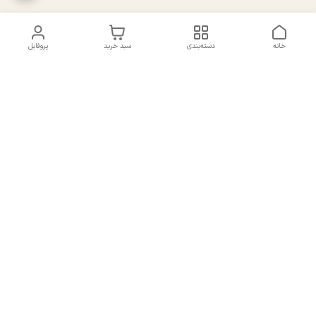
خانه
دسته‌بندی
سبد خرید
پروفایل
دسترسی سریع
تماس با ما
سیاست حریم خصوصی
درباره ما
شکایات
راهنمای سایزبندی بالا تنه و
قوانین و مقررات
پایین تنه
شماره تماس
02191092816 - 09385016160