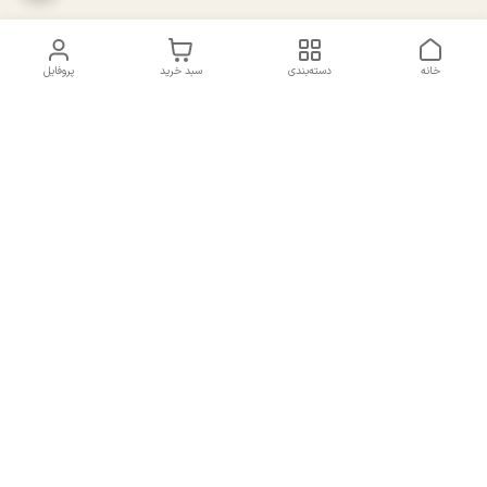
خانه
دسته‌بندی
سبد خرید
پروفایل
دسترسی سریع
تماس با ما
سیاست حریم خصوصی
درباره ما
شکایات
راهنمای سایزبندی بالا تنه و
قوانین و مقررات
پایین تنه
شماره تماس
02191092816 - 09385016160