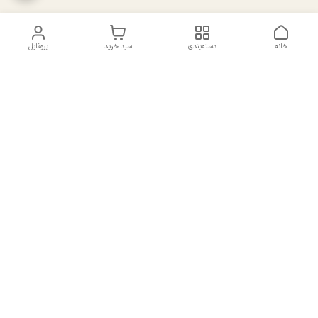
خانه
دسته‌بندی
سبد خرید
پروفایل
دسترسی سریع
تماس با ما
سیاست حریم خصوصی
درباره ما
شکایات
راهنمای سایزبندی بالا تنه و
قوانین و مقررات
پایین تنه
شماره تماس
02191092816 - 09385016160