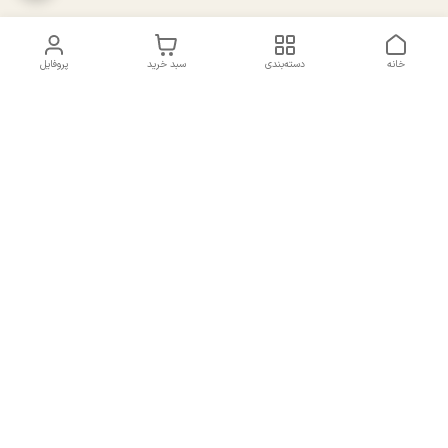
خانه
دسته‌بندی
سبد خرید
پروفایل
دسترسی سریع
تماس با ما
سیاست حریم خصوصی
درباره ما
شکایات
راهنمای سایزبندی بالا تنه و
قوانین و مقررات
پایین تنه
شماره تماس
02191092816 - 09385016160