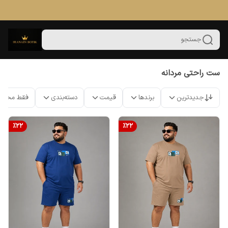
جستجو
ست راحتی مردانه
جدیدترین
برندها
قیمت
دسته‌بندی
فقط محصو
%
22
%
22