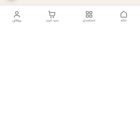
خانه
دسته‌بندی
سبد خرید
پروفایل
دسترسی سریع
تماس با ما
سیاست حریم خصوصی
درباره ما
شکایات
راهنمای سایزبندی بالا تنه و
قوانین و مقررات
پایین تنه
شماره تماس
02191092816 - 09385016160