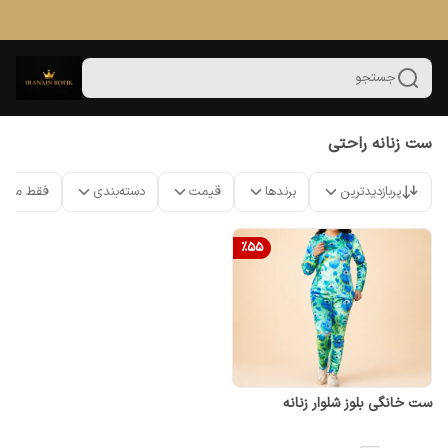
جستجو
ست زنانه راحتی
پربازدیدترین
برندها
قیمت
دسته‌بندی
فقط محص
%
55
ست خانگی بلوز شلوار زنانه