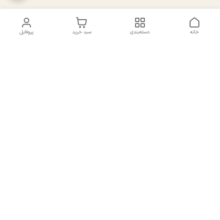
خانه
دسته‌بندی
سبد خرید
پروفایل
دسترسی سریع
تماس با ما
سیاست حریم خصوصی
درباره ما
شکایات
راهنمای سایزبندی بالا تنه و
قوانین و مقررات
پایین تنه
شماره تماس
02191092816 - 09385016160