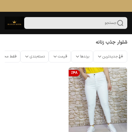
جستجو
شلوار جذب زنانه
جدیدترین
برندها
قیمت
دسته‌بندی
فقط محصو
%
48