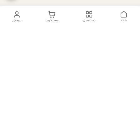
خانه
دسته‌بندی
سبد خرید
پروفایل
دسترسی سریع
تماس با ما
سیاست حریم خصوصی
درباره ما
شکایات
راهنمای سایزبندی بالا تنه و
قوانین و مقررات
پایین تنه
شماره تماس
02191092816 - 09385016160