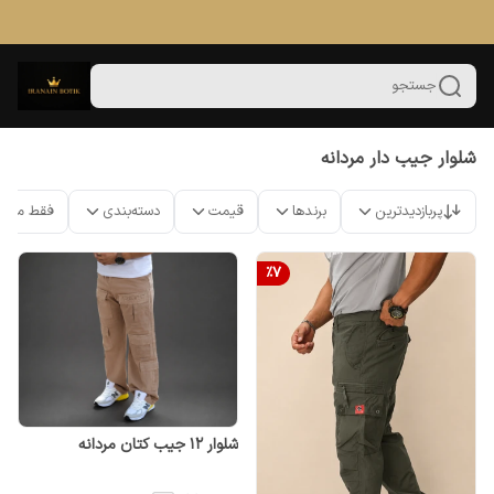
جستجو
شلوار جیب دار مردانه
پربازدیدترین
برندها
قیمت
دسته‌بندی
فقط محص
%
7
شلوار 12 جیب کتان مردانه