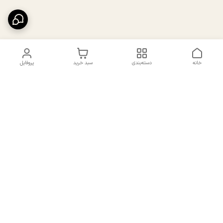
خانه
دسته‌بندی
سبد خرید
پروفایل
دسترسی سریع
تماس با ما
سیاست حریم خصوصی
درباره ما
شکایات
راهنمای سایزبندی بالا تنه و
قوانین و مقررات
پایین تنه