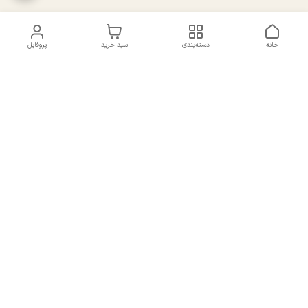
خانه
دسته‌بندی
سبد خرید
پروفایل
دسترسی سریع
تماس با ما
سیاست حریم خصوصی
درباره ما
شکایات
راهنمای سایزبندی بالا تنه و
قوانین و مقررات
پایین تنه
شماره تماس
02191092816 - 09385016160