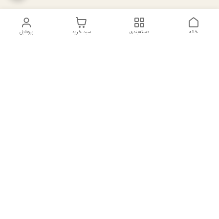
خانه
دسته‌بندی
سبد خرید
پروفایل
دسترسی سریع
تماس با ما
سیاست حریم خصوصی
درباره ما
شکایات
راهنمای سایزبندی بالا تنه و
قوانین و مقررات
پایین تنه
شماره تماس
02191092816 - 09385016160