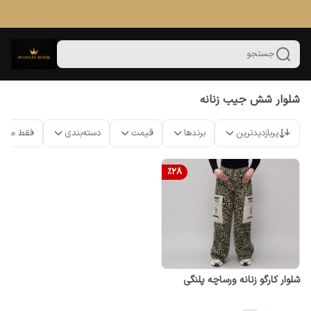
جستجو
شلوار شش جیب زنانه
پربازدیدترین
برندها
قیمت
دسته‌بندی
فقط محص
%
28
شلوار کارگو زنانه ورساچه پلنگی