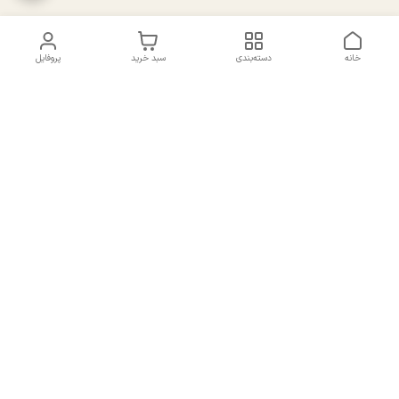
خانه
دسته‌بندی
سبد خرید
پروفایل
دسترسی سریع
تماس با ما
سیاست حریم خصوصی
درباره ما
شکایات
راهنمای سایزبندی بالا تنه و
قوانین و مقررات
پایین تنه
شماره تماس
02191092816 - 09385016160