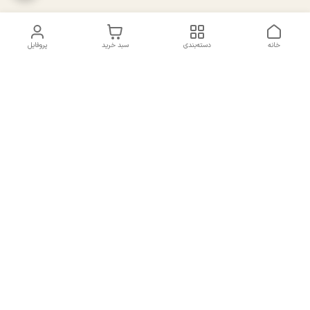
خانه
دسته‌بندی
سبد خرید
پروفایل
دسترسی سریع
تماس با ما
سیاست حریم خصوصی
درباره ما
شکایات
راهنمای سایزبندی بالا تنه و
قوانین و مقررات
پایین تنه
شماره تماس
02191092816 - 09385016160