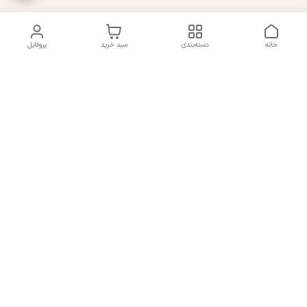
خانه
دسته‌بندی
سبد خرید
پروفایل
دسترسی سریع
تماس با ما
سیاست حریم خصوصی
درباره ما
شکایات
راهنمای سایزبندی بالا تنه و
قوانین و مقررات
پایین تنه
شماره تماس
02191092816 - 09385016160