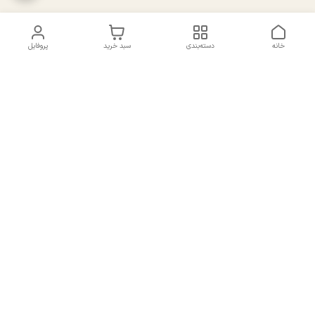
خانه
دسته‌بندی
سبد خرید
پروفایل
دسترسی سریع
تماس با ما
سیاست حریم خصوصی
درباره ما
شکایات
راهنمای سایزبندی بالا تنه و
قوانین و مقررات
پایین تنه
شماره تماس
02191092816 - 09385016160