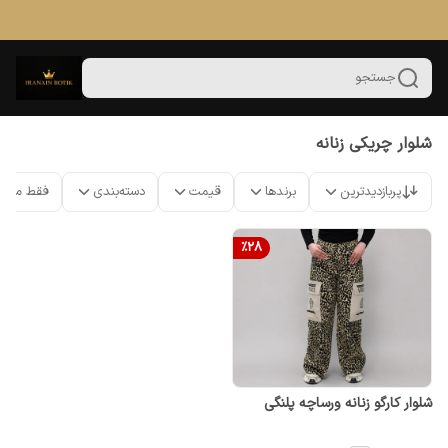
جستجو
شلوار چریکی زنانه
پربازدیدترین
برندها
قیمت
دسته‌بندی
فقط محص
%
28
شلوار کارگو زنانه ورساچه پلنگی