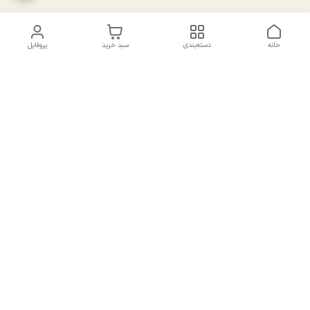
خانه
دسته‌بندی
سبد خرید
پروفایل
دسترسی سریع
تماس با ما
سیاست حریم خصوصی
درباره ما
شکایات
راهنمای سایزبندی بالا تنه و
قوانین و مقررات
پایین تنه
شماره تماس
02191092816 - 09385016160