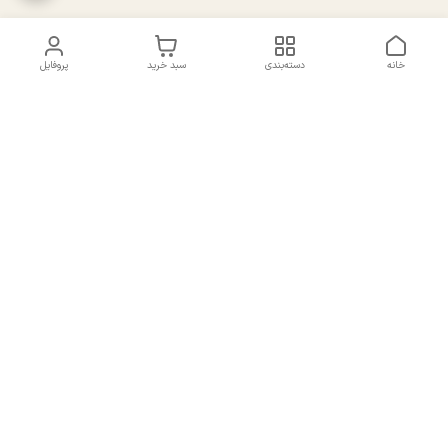
خانه
دسته‌بندی
سبد خرید
پروفایل
دسترسی سریع
تماس با ما
سیاست حریم خصوصی
درباره ما
شکایات
راهنمای سایزبندی بالا تنه و
قوانین و مقررات
پایین تنه
شماره تماس
02191092816 - 09385016160