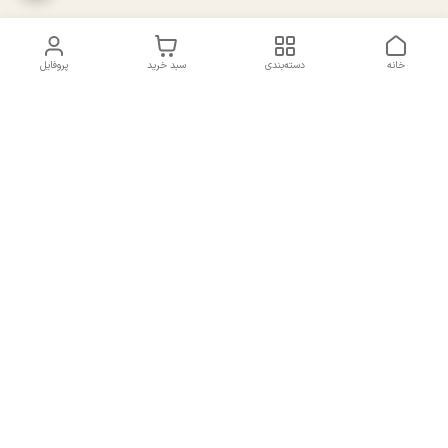
خانه
دسته‌بندی
سبد خرید
پروفایل
دسترسی سریع
تماس با ما
سیاست حریم خصوصی
درباره ما
شکایات
راهنمای سایزبندی بالا تنه و
قوانین و مقررات
پایین تنه
شماره تماس
02191092816 - 09385016160