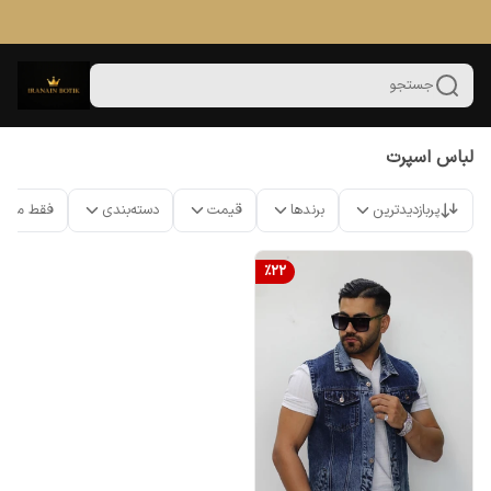
جستجو
لباس اسپرت
پربازدیدترین
برندها
قیمت
دسته‌بندی
فقط محص
%
22