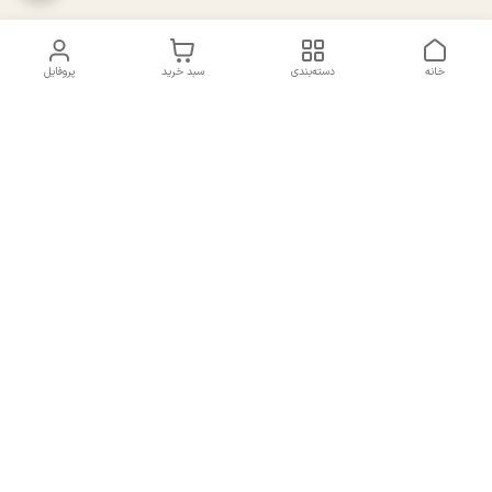
خانه
دسته‌بندی
سبد خرید
پروفایل
دسترسی سریع
تماس با ما
سیاست حریم خصوصی
درباره ما
شکایات
راهنمای سایزبندی بالا تنه و
قوانین و مقررات
پایین تنه
شماره تماس
02191092816 - 09385016160