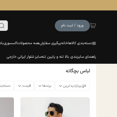
ورود / ثبت نام
دسته‌بندی کالاها
خانه
پیگیری سفارش
همه محصولات
اکسسوری
باد
راهنمای سایزبندی بالا تنه و پایین تنه
سایز شلوار ایرانی خارجی
لباس بچگانه
پربازدیدترین
برندها
قیمت
دسته‌بن