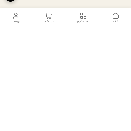
خانه
دسته‌بندی
سبد خرید
پروفایل
دسترسی سریع
تماس با ما
سیاست حریم خصوصی
درباره ما
شکایات
راهنمای سایزبندی بالا تنه و
قوانین و مقررات
پایین تنه
شماره تماس
02191092816 - 09385016160