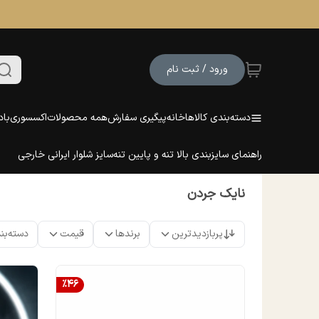
ورود / ثبت نام
دسته‌بندی کالاها
خانه
پیگیری سفارش
همه محصولات
اکسسوری
باد
راهنمای سایزبندی بالا تنه و پایین تنه
سایز شلوار ایرانی خارجی
نایک جردن
پربازدیدترین
برندها
قیمت
دسته‌بن
%
46