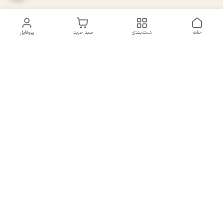
خانه
دسته‌بندی
سبد خرید
پروفایل
دسترسی سریع
تماس با ما
سیاست حریم خصوصی
درباره ما
شکایات
راهنمای سایزبندی بالا تنه و
قوانین و مقررات
پایین تنه
شماره تماس
02191092816 - 09385016160