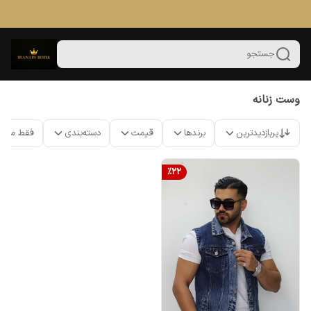
جستجو
وست زنانه
پربازدیدترین
برندها
قیمت
دسته‌بندی
فقط محص
%
22