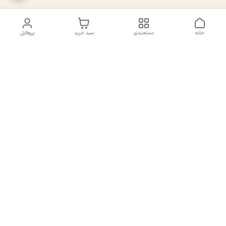
خانه
دسته‌بندی
سبد خرید
پروفایل
دسترسی سریع
تماس با ما
سیاست حریم خصوصی
درباره ما
شکایات
راهنمای سایزبندی بالا تنه و
قوانین و مقررات
پایین تنه
شماره تماس
02191092816 - 09385016160