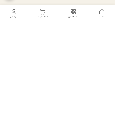
خانه
دسته‌بندی
سبد خرید
پروفایل
دسترسی سریع
تماس با ما
سیاست حریم خصوصی
درباره ما
شکایات
راهنمای سایزبندی بالا تنه و
قوانین و مقررات
پایین تنه
شماره تماس
02191092816 - 09385016160