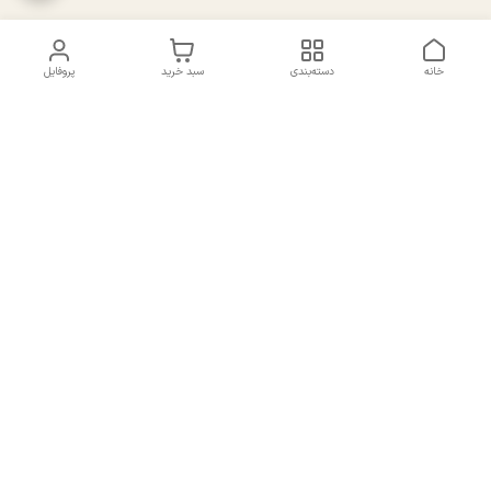
خانه
دسته‌بندی
سبد خرید
پروفایل
دسترسی سریع
تماس با ما
سیاست حریم خصوصی
درباره ما
شکایات
راهنمای سایزبندی بالا تنه و
قوانین و مقررات
پایین تنه
شماره تماس
02191092816 - 09385016160