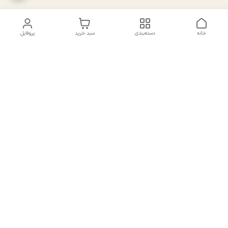
خانه
دسته‌بندی
سبد خرید
پروفایل
دسترسی سریع
تماس با ما
سیاست حریم خصوصی
درباره ما
شکایات
راهنمای سایزبندی بالا تنه و
قوانین و مقررات
پایین تنه
شماره تماس
02191092816 - 09385016160