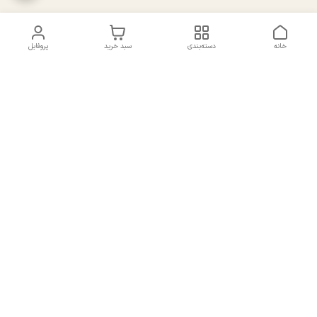
خانه
دسته‌بندی
سبد خرید
پروفایل
دسترسی سریع
تماس با ما
سیاست حریم خصوصی
درباره ما
شکایات
راهنمای سایزبندی بالا تنه و
قوانین و مقررات
پایین تنه
شماره تماس
02191092816 - 09385016160