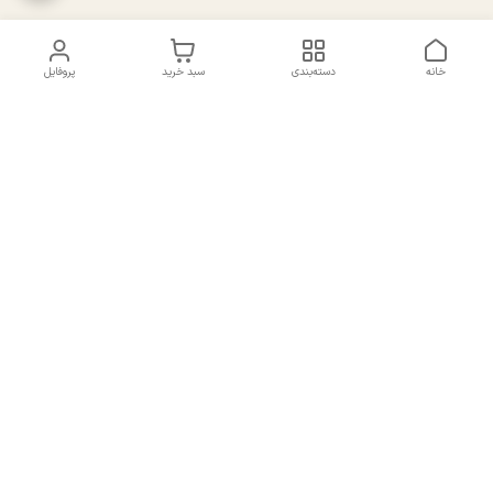
خانه
دسته‌بندی
سبد خرید
پروفایل
دسترسی سریع
تماس با ما
سیاست حریم خصوصی
درباره ما
شکایات
راهنمای سایزبندی بالا تنه و
قوانین و مقررات
پایین تنه
شماره تماس
02191092816 - 09385016160