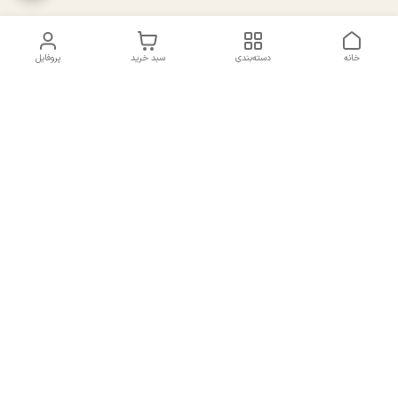
خانه
دسته‌بندی
سبد خرید
پروفایل
دسترسی سریع
تماس با ما
سیاست حریم خصوصی
درباره ما
شکایات
راهنمای سایزبندی بالا تنه و
قوانین و مقررات
پایین تنه
شماره تماس
02191092816 - 09385016160