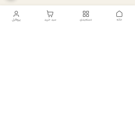
خانه
دسته‌بندی
سبد خرید
پروفایل
دسترسی سریع
تماس با ما
سیاست حریم خصوصی
درباره ما
شکایات
راهنمای سایزبندی بالا تنه و
قوانین و مقررات
پایین تنه
شماره تماس
02191092816 - 09385016160