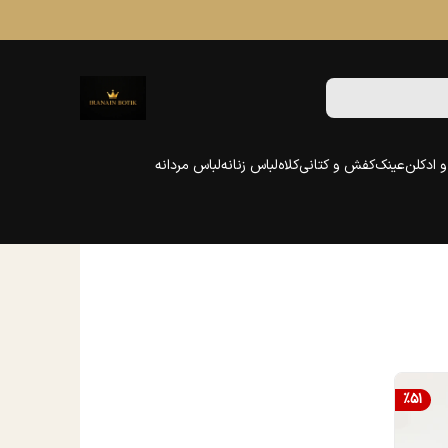
 ادکلن
عینک
کفش و کتانی
کلاه
لباس زنانه
لباس مردانه
%
51