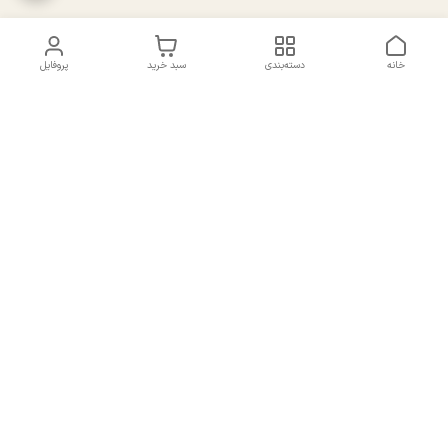
خانه
دسته‌بندی
سبد خرید
پروفایل
دسترسی سریع
تماس با ما
سیاست حریم خصوصی
درباره ما
شکایات
راهنمای سایزبندی بالا تنه و
قوانین و مقررات
پایین تنه
شماره تماس
02191092816 - 09385016160