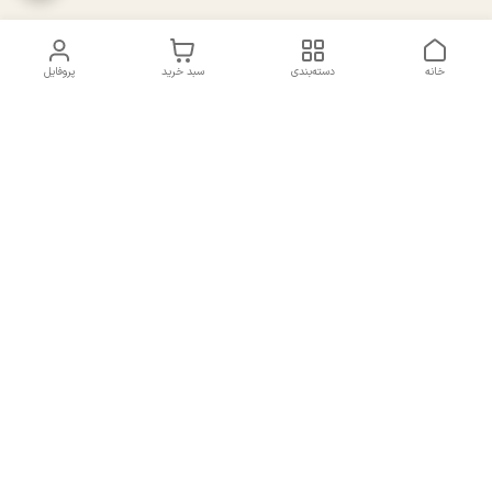
خانه
دسته‌بندی
سبد خرید
پروفایل
دسترسی سریع
تماس با ما
سیاست حریم خصوصی
درباره ما
شکایات
راهنمای سایزبندی بالا تنه و
قوانین و مقررات
پایین تنه
شماره تماس
02191092816 - 09385016160