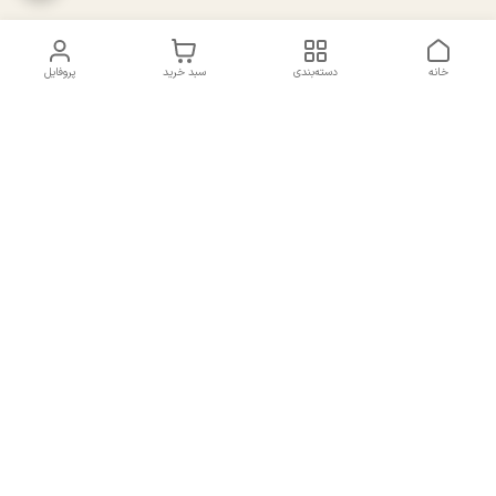
خانه
دسته‌بندی
سبد خرید
پروفایل
دسترسی سریع
تماس با ما
سیاست حریم خصوصی
درباره ما
شکایات
راهنمای سایزبندی بالا تنه و
قوانین و مقررات
پایین تنه
شماره تماس
02191092816 - 09385016160