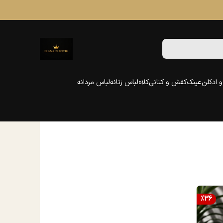
 ادکلن
عینک
کفش و کتانی
کلاه
لباس زنانه
لباس مردانه
%
36