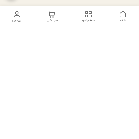
خانه
دسته‌بندی
سبد خرید
پروفایل
دسترسی سریع
تماس با ما
سیاست حریم خصوصی
درباره ما
شکایات
راهنمای سایزبندی بالا تنه و
قوانین و مقررات
پایین تنه
شماره تماس
02191092816 - 09385016160