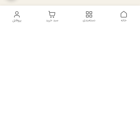
خانه
دسته‌بندی
سبد خرید
پروفایل
دسترسی سریع
تماس با ما
سیاست حریم خصوصی
درباره ما
شکایات
راهنمای سایزبندی بالا تنه و
قوانین و مقررات
پایین تنه
شماره تماس
02191092816 - 09385016160