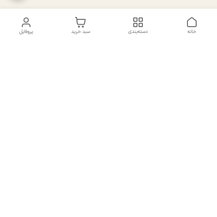
خانه
دسته‌بندی
سبد خرید
پروفایل
دسترسی سریع
تماس با ما
سیاست حریم خصوصی
درباره ما
شکایات
راهنمای سایزبندی بالا تنه و
قوانین و مقررات
پایین تنه
شماره تماس
02191092816 - 09385016160