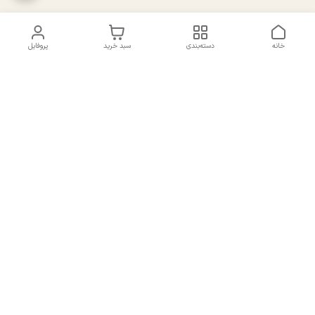
خانه
دسته‌بندی
سبد خرید
پروفایل
دسترسی سریع
تماس با ما
سیاست حریم خصوصی
درباره ما
شکایات
راهنمای سایزبندی بالا تنه و
قوانین و مقررات
پایین تنه
شماره تماس
02191092816 - 09385016160