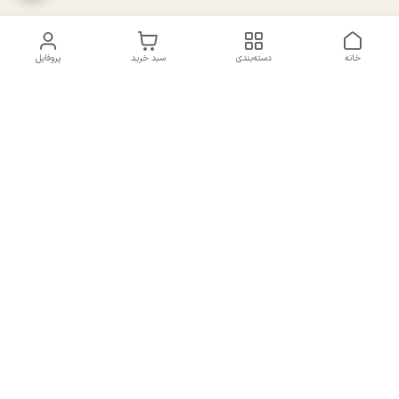
خانه
دسته‌بندی
سبد خرید
پروفایل
دسترسی سریع
تماس با ما
سیاست حریم خصوصی
درباره ما
شکایات
راهنمای سایزبندی بالا تنه و
قوانین و مقررات
پایین تنه
شماره تماس
02191092816 - 09385016160