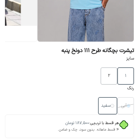
تیشرت بچگانه طرح 111 دونخ پنبه
سایز
2
1
رنگ
آبی
سفید
هر قسط با ترب‌پی:
۱۸۷٬۵۰۰
تومان
۴ قسط ماهانه. بدون سود، چک و ضامن.