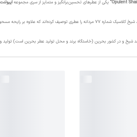
یکی از عطرهای تحسین‌برانگیز و متمایز از سری مجموعه
اپیولنت شیخ ساپف
طرفداران ادکلن‌های برند شیخ و دوست‌داران واقعی عطر، شیخ کلاسیک شماره 77 مردانه را عطری توص