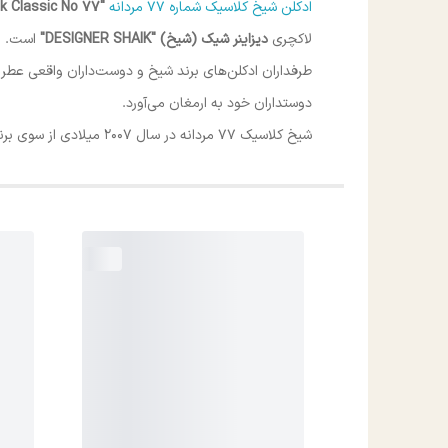
ادکلن شیخ کلاسیک شماره 77 مردانه
"Opulent Shaik Classic No 77"
لاکچری
دیزاینر شیک (شیخ) "DESIGNER SHAIK
"
است.
دوستداران خود به ارمغان می‌آورد.
شیخ کلاسیک 77 مردانه در سال 2007 میلادی از سوی برند شیخ و در کشور بحرین (خاستگاه برند و محل تولید عطر بحرین است) تولید و به بازارهای جهانی عطر معرفی گردید.