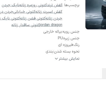
برچسب‌ها :
کفش ترند
کتونی روزمره زنانه
نایک جردن
کفش اسپرت زنانه
کتونی خیابانی
جردن درا
جردن زنانه
کتونی فشن زنانه
کتونی نایک زن
jordan dragon
کتونی ساقدار زنانه
جنس رویه
:
بیاله خارجی
جنس زیره
:
PU
رنگ
:
فیروزه ای
نحوه بسته شدن
:
بندی
سایز
:
37 تا 40
نمایش بیشتر