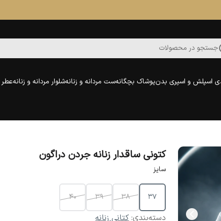
جستجو در محصولات
ی اسپلش و اسپری بدن
پوشاک بچگانه
ست مردانه و زنانه
شلوار مردانه و زنانه
عطر و
کتونی ساقدار زنانه جردن دراگون
سایز
40
39
38
37
دسته‌بندی
:
کتانی زنانه