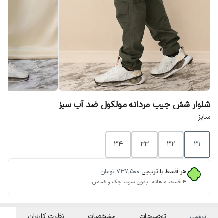
شلوار شش جیب مردانه مولکول ضد آب سبز
سایز
34
33
32
31
هر قسط با ترب‌پی:
۷۳۷٬۵۰۰
تومان
۴ قسط ماهانه. بدون سود، چک و ضامن.
بررسی
توضیحات
مشخصات
نظرات کاربران